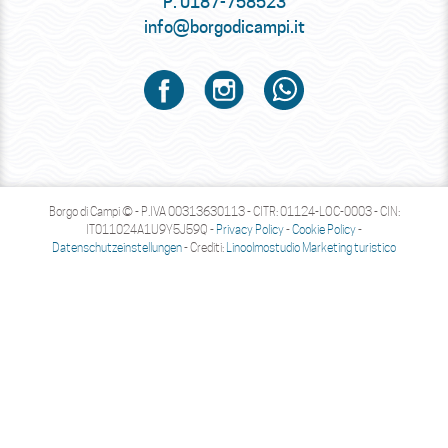
P.
0187-758523
info@borgodicampi.it
Borgo di Campi © - P.IVA 00313630113 - CITR: 01124-LOC-0003 - CIN:
IT011024A1U9Y5J59Q -
Privacy Policy
-
Cookie Policy
-
Datenschutzeinstellungen
- Crediti:
Linoolmostudio Marketing turistico