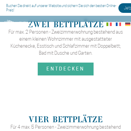
Buchen Sie direkt auf unserer Website und sichern Sie sich den besten Online-
Jet
Preis!
ZWEI BETTPLÄTZE
Für max. 2 Personen - Zweizimmerwohnung bestehend aus
einem kleinen Wohnzimmer mit ausgestatteter
Küchenecke, Esstisch und Schlafzimmer mit Doppelbett;
Bad mit Dusche und Garten.
ENTDECKEN
VIER BETTPLÄTZE
Für 4 max. 5 Personen - Zweizimmerwohnung bestehend